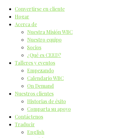
Convertirse en cliente
Hogar
Acerca de
Nuestra Misión WBC
Nuestro equipo
Socios
¿Qué es CEED?
Talleres y eventos
Empezando
Calendario WBC
On Demand
Nuestros clientes
Historias de éxito
Comparta su apoyo
Contáctenos
Traducir
English