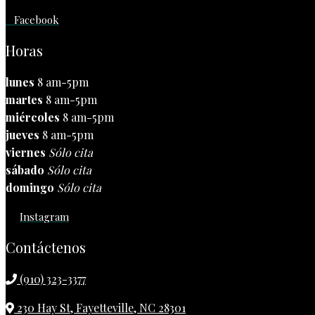
Facebook
Horas
lunes
8 am-5pm
martes
8 am-5pm
miércoles
8 am-5pm
jueves
8 am-5pm
viernes
Sólo cita
sábado
Sólo cita
domingo
Sólo cita
Instagram
Contáctenos
(910) 323-3377
230 Hay St, Fayetteville, NC 28301