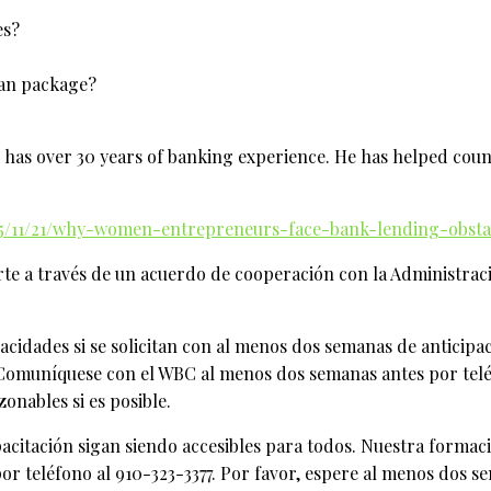
es?
oan package?
 has over 30 years of banking experience. He has helped count
015/11/21/why-women-entrepreneurs-face-bank-lending-obsta
parte a través de un acuerdo de cooperación con la Administ
dades si se solicitan con al menos dos semanas de anticipació
 Comuníquese con el WBC al menos dos semanas antes por teléf
nables si es posible.
itación sigan siendo accesibles para todos. Nuestra formació
por teléfono al 910-323-3377. Por favor, espere al menos dos 