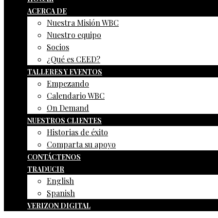
ACERCA DE
Nuestra Misión WBC
Nuestro equipo
Socios
¿Qué es CEED?
TALLERES Y EVENTOS
Empezando
Calendario WBC
On Demand
NUESTROS CLIENTES
Historias de éxito
Comparta su apoyo
CONTÁCTENOS
TRADUCIR
English
Spanish
VERIZON DIGITAL