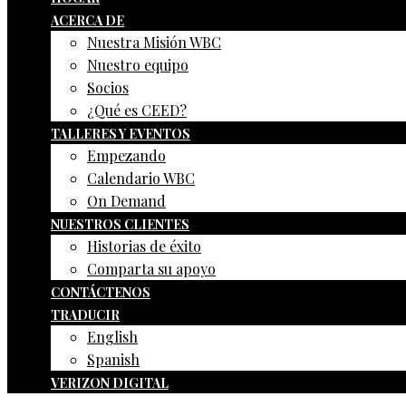
ACERCA DE
Nuestra Misión WBC
Nuestro equipo
Socios
¿Qué es CEED?
TALLERES Y EVENTOS
Empezando
Calendario WBC
On Demand
NUESTROS CLIENTES
Historias de éxito
Comparta su apoyo
CONTÁCTENOS
TRADUCIR
English
Spanish
VERIZON DIGITAL