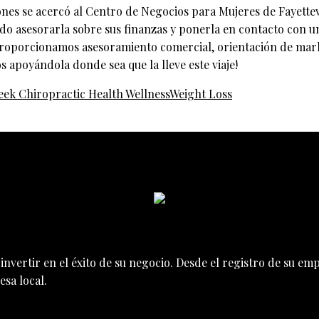
nes se acercó al Centro de Negocios para Mujeres de Fayette
o asesorarla sobre sus finanzas y ponerla en contacto con un
roporcionamos asesoramiento comercial, orientación de market
 apoyándola donde sea que la lleve este viaje!
eek Chiropractic Health Wellness
Weight Loss
nvertir en el éxito de su negocio. Desde el registro de su e
sa local.