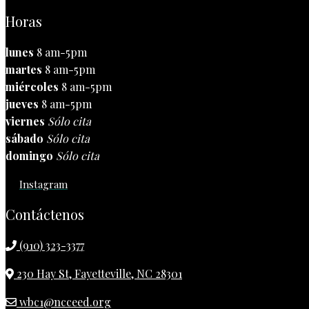
Horas
lunes
8 am-5pm
martes
8 am-5pm
miércoles
8 am-5pm
jueves
8 am-5pm
viernes
Sólo cita
sábado
Sólo cita
domingo
Sólo cita
Instagram
Contáctenos
(910) 323-3377
230 Hay St, Fayetteville, NC 28301
wbc1@ncceed.org