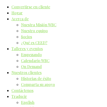
Convertirse en cliente
Hogar
Acerca de
Nuestra Misión WBC
Nuestro equipo
Socios
¿Qué es CEED?
Talleres y eventos
Empezando
Calendario WBC
On Demand
Nuestros clientes
Historias de éxito
Comparta su apoyo
Contáctenos
Traducir
English