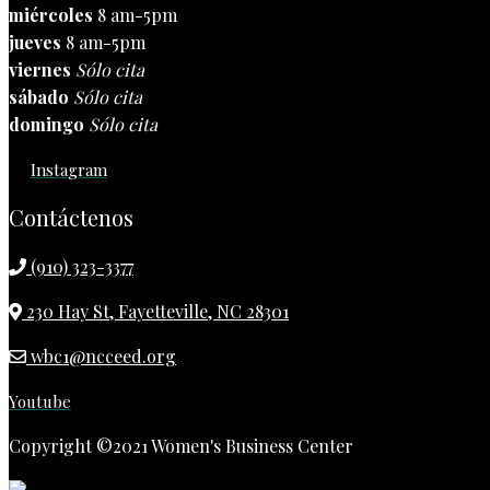
miércoles
8 am-5pm
jueves
8 am-5pm
viernes
Sólo cita
sábado
Sólo cita
domingo
Sólo cita
Instagram
Contáctenos
(910) 323-3377
230 Hay St, Fayetteville, NC 28301
wbc1@ncceed.org
Youtube
Copyright ©2021 Women's Business Center