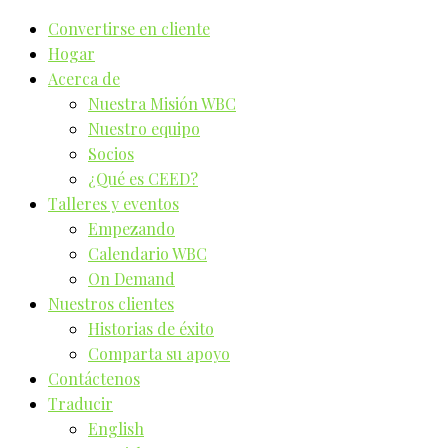
Convertirse en cliente
Hogar
Acerca de
Nuestra Misión WBC
Nuestro equipo
Socios
¿Qué es CEED?
Talleres y eventos
Empezando
Calendario WBC
On Demand
Nuestros clientes
Historias de éxito
Comparta su apoyo
Contáctenos
Traducir
English