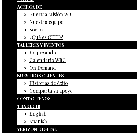
ACERCA DE
Nuestra Misión WBC
Nuestro equipo
Socios
¿Qué es CEED?
TALLERES Y EVENTOS
Empezando
Calendario WBC
On Demand
NUESTROS CLIENTES
Historias de éxito
Comparta su apoyo
CONTÁCTENOS
TRADUCIR
English
Spanish
VERIZON DIGITAL